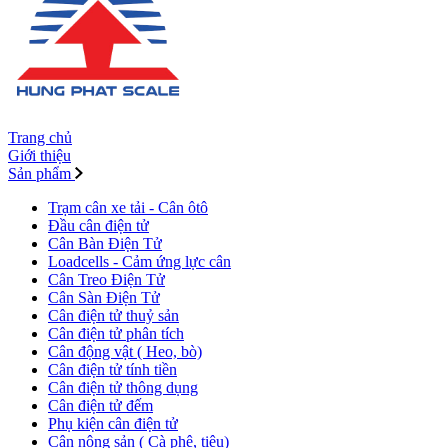
Trang chủ
Giới thiệu
Sản phẩm
Trạm cân xe tải - Cân ôtô
Đầu cân điện tử
Cân Bàn Điện Tử
Loadcells - Cảm ứng lực cân
Cân Treo Điện Tử
Cân Sàn Điện Tử
Cân điện tử thuỷ sản
Cân điện tử phân tích
Cân động vật ( Heo, bò)
Cân điện tử tính tiền
Cân điện tử thông dụng
Cân điện tử đếm
Phụ kiện cân điện tử
Cân nông sản ( Cà phê, tiêu)