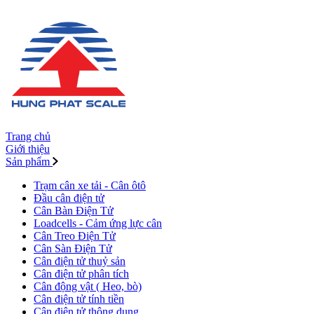
Trang chủ
Giới thiệu
Sản phẩm
Trạm cân xe tải - Cân ôtô
Đầu cân điện tử
Cân Bàn Điện Tử
Loadcells - Cảm ứng lực cân
Cân Treo Điện Tử
Cân Sàn Điện Tử
Cân điện tử thuỷ sản
Cân điện tử phân tích
Cân động vật ( Heo, bò)
Cân điện tử tính tiền
Cân điện tử thông dụng