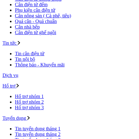
Cân điện tử đếm
Phụ kiện cân điện tử
Cân nông sản ( Cà phê, tiêu)
Quả cân - Quả chuẩn
Cân nhà bếp
Cân điện tử ghế ngồi
Tin tức
Tin cân điện tử
Tin nội bộ
Thông báo - Khuyến mãi
Dịch vụ
Hổ trợ
Hổ trợ nhóm 1
Hổ trợ nhóm 2
Hổ trợ nhóm 3
Tuyển dụng
Tin tuyển dụng tháng 1
Tin tuyển dụng tháng 2