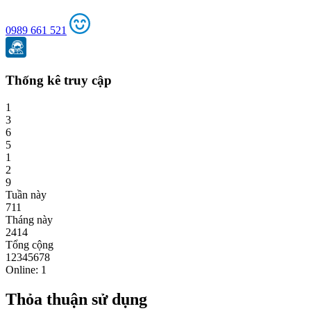
0989 661 521
Thống kê truy cập
1
3
6
5
1
2
9
Tuần này
711
Tháng này
2414
Tổng cộng
12345678
Online: 1
Thỏa thuận sử dụng