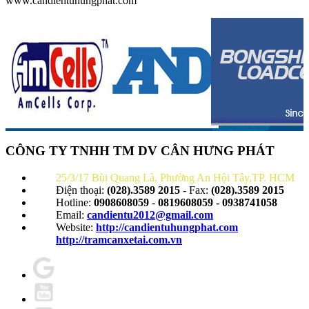
www.candientuhungphat.com
CÔNG TY TNHH TM DV CÂN HƯNG PHÁT
25/3/17 Bùi Quang Là, Phường An Hội Tây,TP. HCM
Điện thoại:
(028).3589 2015
- Fax:
(028).3589 2015
Hotline:
0908608059
-
0819608059 - 0938741058
Email:
candientu2012@gmail.com
Website:
http://candientuhungphat.com
http://tramcanxetai.com.vn