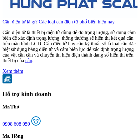
Cân điện tử là gì? Các loại cân điện tử phổ biến hiện nay
C
Cân điện tử là thiết bị điện tử dùng để đo trọng lượng, sử dụng cảm
C
biến để xác định trọng lượng, thông thường sẽ hiển thị kết quả cân
b
trên màn hình LCD. Cân điện tử hay cân kỹ thuật số là loại cân đặc
t
biệt sử dụng bảng điện tử và cảm biến lực để xác định trọng lượng
b
của vật cần cân và chuyển tín hiệu điện thành dạng số hiển thị trên
c
thiết bị của
cân
.
t
Xem thêm
Hỗ trợ kinh doanh
Mr.Thơ
0908 608 059
Ms. Hồng