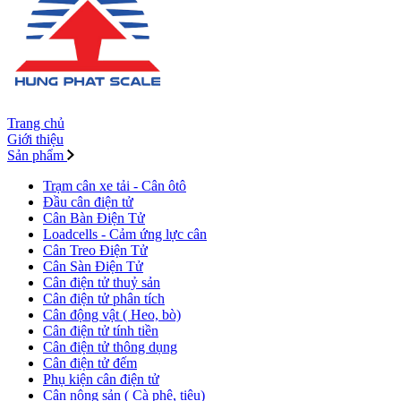
Trang chủ
Giới thiệu
Sản phẩm
Trạm cân xe tải - Cân ôtô
Đầu cân điện tử
Cân Bàn Điện Tử
Loadcells - Cảm ứng lực cân
Cân Treo Điện Tử
Cân Sàn Điện Tử
Cân điện tử thuỷ sản
Cân điện tử phân tích
Cân động vật ( Heo, bò)
Cân điện tử tính tiền
Cân điện tử thông dụng
Cân điện tử đếm
Phụ kiện cân điện tử
Cân nông sản ( Cà phê, tiêu)