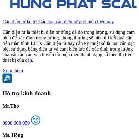
Cân điện tử là gì? Các loại cân điện tử phổ biến hiện nay
C
Cân điện tử là thiết bị điện tử dùng để đo trọng lượng, sử dụng cảm
C
biến để xác định trọng lượng, thông thường sẽ hiển thị kết quả cân
b
trên màn hình LCD. Cân điện tử hay cân kỹ thuật số là loại cân đặc
t
biệt sử dụng bảng điện tử và cảm biến lực để xác định trọng lượng
b
của vật cần cân và chuyển tín hiệu điện thành dạng số hiển thị trên
c
thiết bị của
cân
.
t
Xem thêm
Hỗ trợ kinh doanh
Mr.Thơ
0908 608 059
Ms. Hồng