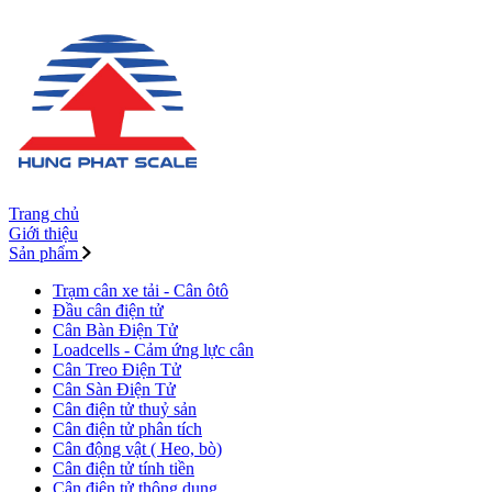
Trang chủ
Giới thiệu
Sản phẩm
Trạm cân xe tải - Cân ôtô
Đầu cân điện tử
Cân Bàn Điện Tử
Loadcells - Cảm ứng lực cân
Cân Treo Điện Tử
Cân Sàn Điện Tử
Cân điện tử thuỷ sản
Cân điện tử phân tích
Cân động vật ( Heo, bò)
Cân điện tử tính tiền
Cân điện tử thông dụng