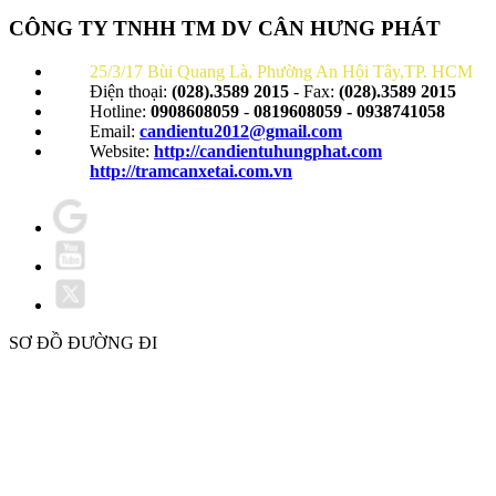
CÔNG TY TNHH TM DV CÂN HƯNG PHÁT
25/3/17 Bùi Quang Là, Phường An Hội Tây,TP. HCM
Điện thoại:
(028).3589 2015
- Fax:
(028).3589 2015
Hotline:
0908608059
-
0819608059 - 0938741058
Email:
candientu2012@gmail.com
Website:
http://candientuhungphat.com
http://tramcanxetai.com.vn
SƠ ĐỒ ĐƯỜNG ĐI