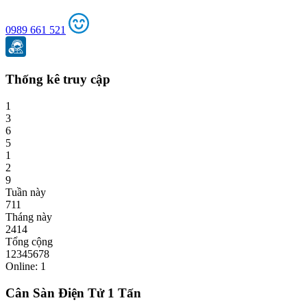
0989 661 521
Thống kê truy cập
1
3
6
5
1
2
9
Tuần này
711
Tháng này
2414
Tổng cộng
12345678
Online: 1
Cân Sàn Điện Tử 1 Tấn