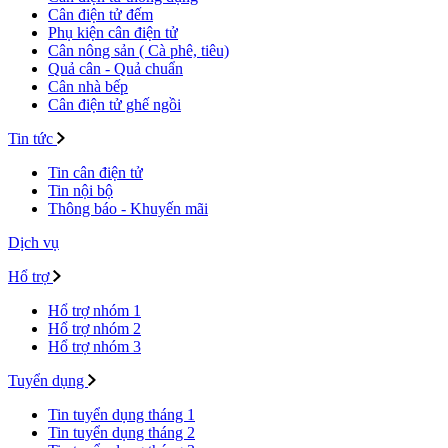
Cân điện tử đếm
Phụ kiện cân điện tử
Cân nông sản ( Cà phê, tiêu)
Quả cân - Quả chuẩn
Cân nhà bếp
Cân điện tử ghế ngồi
Tin tức
Tin cân điện tử
Tin nội bộ
Thông báo - Khuyến mãi
Dịch vụ
Hổ trợ
Hổ trợ nhóm 1
Hổ trợ nhóm 2
Hổ trợ nhóm 3
Tuyển dụng
Tin tuyển dụng tháng 1
Tin tuyển dụng tháng 2