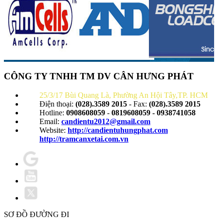
CÔNG TY TNHH TM DV CÂN HƯNG PHÁT
25/3/17 Bùi Quang Là, Phường An Hội Tây,TP. HCM
Điện thoại:
(028).3589 2015
- Fax:
(028).3589 2015
Hotline:
0908608059
-
0819608059 - 0938741058
Email:
candientu2012@gmail.com
Website:
http://candientuhungphat.com
http://tramcanxetai.com.vn
SƠ ĐỒ ĐƯỜNG ĐI