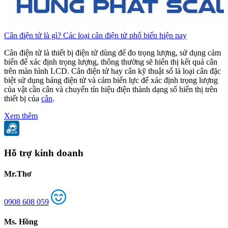
Cân điện tử là gì? Các loại cân điện tử phổ biến hiện nay
C
Cân điện tử là thiết bị điện tử dùng để đo trọng lượng, sử dụng cảm
C
biến để xác định trọng lượng, thông thường sẽ hiển thị kết quả cân
b
trên màn hình LCD. Cân điện tử hay cân kỹ thuật số là loại cân đặc
t
biệt sử dụng bảng điện tử và cảm biến lực để xác định trọng lượng
b
của vật cần cân và chuyển tín hiệu điện thành dạng số hiển thị trên
c
thiết bị của
cân
.
t
Xem thêm
Hỗ trợ kinh doanh
Mr.Thơ
0908 608 059
Ms. Hồng