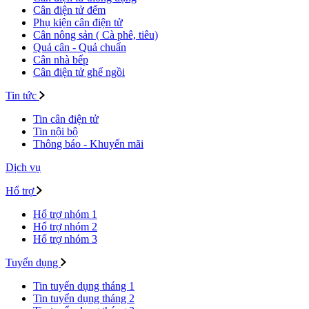
Cân điện tử đếm
Phụ kiện cân điện tử
Cân nông sản ( Cà phê, tiêu)
Quả cân - Quả chuẩn
Cân nhà bếp
Cân điện tử ghế ngồi
Tin tức
Tin cân điện tử
Tin nội bộ
Thông báo - Khuyến mãi
Dịch vụ
Hổ trợ
Hổ trợ nhóm 1
Hổ trợ nhóm 2
Hổ trợ nhóm 3
Tuyển dụng
Tin tuyển dụng tháng 1
Tin tuyển dụng tháng 2