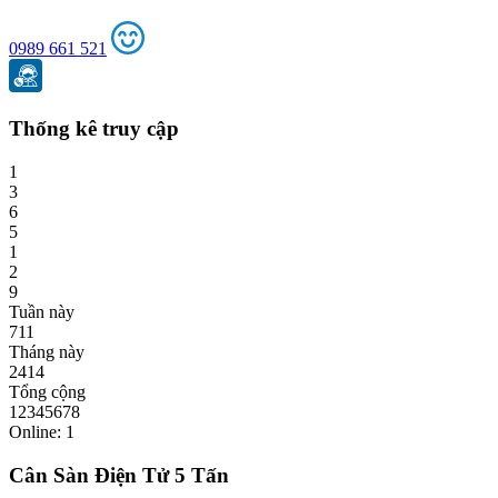
0989 661 521
Thống kê truy cập
1
3
6
5
1
2
9
Tuần này
711
Tháng này
2414
Tổng cộng
12345678
Online: 1
Cân Sàn Điện Tử 5 Tấn