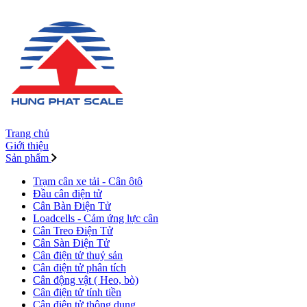
Trang chủ
Giới thiệu
Sản phẩm
Trạm cân xe tải - Cân ôtô
Đầu cân điện tử
Cân Bàn Điện Tử
Loadcells - Cảm ứng lực cân
Cân Treo Điện Tử
Cân Sàn Điện Tử
Cân điện tử thuỷ sản
Cân điện tử phân tích
Cân động vật ( Heo, bò)
Cân điện tử tính tiền
Cân điện tử thông dụng