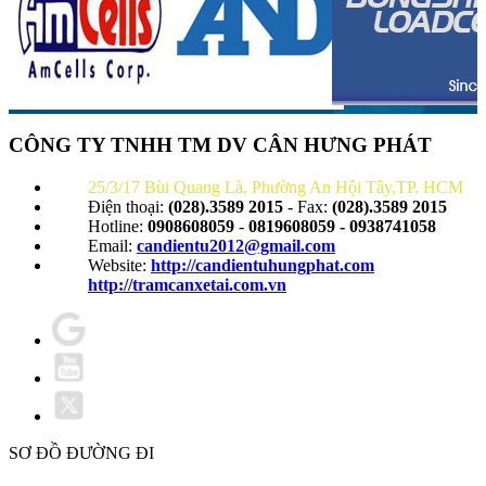
CÔNG TY TNHH TM DV CÂN HƯNG PHÁT
25/3/17 Bùi Quang Là, Phường An Hội Tây,TP. HCM
Điện thoại:
(028).3589 2015
- Fax:
(028).3589 2015
Hotline:
0908608059
-
0819608059 - 0938741058
Email:
candientu2012@gmail.com
Website:
http://candientuhungphat.com
http://tramcanxetai.com.vn
SƠ ĐỒ ĐƯỜNG ĐI