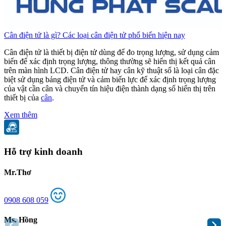
Cân điện tử là gì? Các loại cân điện tử phổ biến hiện nay
C
Cân điện tử là thiết bị điện tử dùng để đo trọng lượng, sử dụng cảm
C
biến để xác định trọng lượng, thông thường sẽ hiển thị kết quả cân
b
trên màn hình LCD. Cân điện tử hay cân kỹ thuật số là loại cân đặc
t
biệt sử dụng bảng điện tử và cảm biến lực để xác định trọng lượng
b
của vật cần cân và chuyển tín hiệu điện thành dạng số hiển thị trên
c
thiết bị của
cân
.
t
Xem thêm
Hỗ trợ kinh doanh
Mr.Thơ
0908 608 059
Ms. Hồng