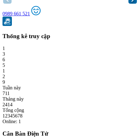
0989 661 521
Thống kê truy cập
1
3
6
5
1
2
9
Tuần này
711
Tháng này
2414
Tổng cộng
12345678
Online: 1
Cân Bàn Điện Tử