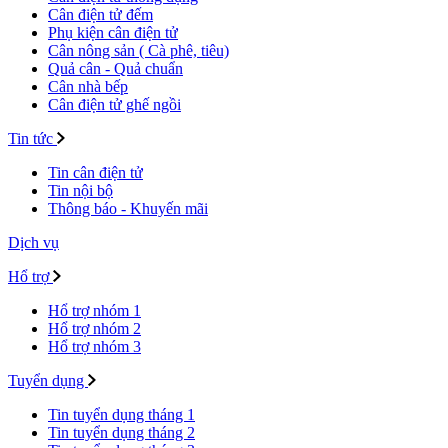
Cân điện tử đếm
Phụ kiện cân điện tử
Cân nông sản ( Cà phê, tiêu)
Quả cân - Quả chuẩn
Cân nhà bếp
Cân điện tử ghế ngồi
Tin tức
Tin cân điện tử
Tin nội bộ
Thông báo - Khuyến mãi
Dịch vụ
Hổ trợ
Hổ trợ nhóm 1
Hổ trợ nhóm 2
Hổ trợ nhóm 3
Tuyển dụng
Tin tuyển dụng tháng 1
Tin tuyển dụng tháng 2