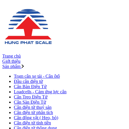
Trang chủ
Giới thiệu
Sản phẩm
Trạm cân xe tải - Cân ôtô
Đầu cân điện tử
Cân Bàn Điện Tử
Loadcells - Cảm ứng lực cân
Cân Treo Điện Tử
Cân Sàn Điện Tử
Cân điện tử thuỷ sản
Cân điện tử phân tích
Cân động vật ( Heo, bò)
Cân điện tử tính tiền
Cân điện tử thông dụng