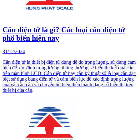
Cân điện tử là gì? Các loại cân điện tử
phổ biến hiện nay
31/12/2024
Cân điện tử là thiết bị điện tử dùng để đo trọng lượng, sử dụng cảm
biến để xác định trọng lượng, thông thường sẽ hiển thị kết quả cân
trên màn hình LCD. Cân điện tử hay cân kỹ thuật số là loại cân đặc
biệt sử dụng bảng điện tử và cảm biến lực để xác định trọng lượng
của vật cần cân và chuyển tín hiệu điện thành dạng số hiển thị trên
thiết bị của
cân
.