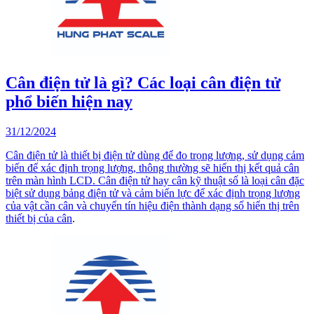
Cân điện tử là gì? Các loại cân điện tử
phổ biến hiện nay
31/12/2024
Cân điện tử là thiết bị điện tử dùng để đo trọng lượng, sử dụng cảm
biến để xác định trọng lượng, thông thường sẽ hiển thị kết quả cân
trên màn hình LCD. Cân điện tử hay cân kỹ thuật số là loại cân đặc
biệt sử dụng bảng điện tử và cảm biến lực để xác định trọng lượng
của vật cần cân và chuyển tín hiệu điện thành dạng số hiển thị trên
thiết bị của
cân
.