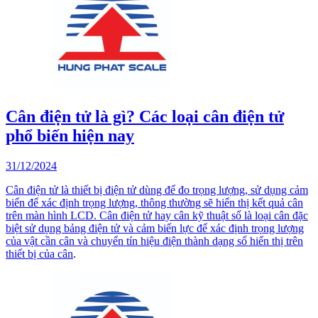
Cân điện tử là gì? Các loại cân điện tử
phổ biến hiện nay
31/12/2024
Cân điện tử là thiết bị điện tử dùng để đo trọng lượng, sử dụng cảm
biến để xác định trọng lượng, thông thường sẽ hiển thị kết quả cân
trên màn hình LCD. Cân điện tử hay cân kỹ thuật số là loại cân đặc
biệt sử dụng bảng điện tử và cảm biến lực để xác định trọng lượng
của vật cần cân và chuyển tín hiệu điện thành dạng số hiển thị trên
thiết bị của
cân
.