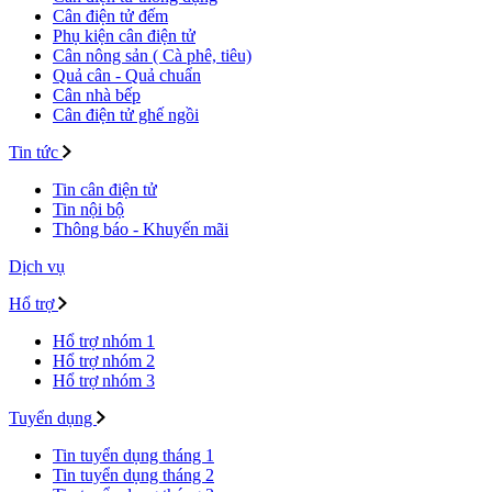
Cân điện tử đếm
Phụ kiện cân điện tử
Cân nông sản ( Cà phê, tiêu)
Quả cân - Quả chuẩn
Cân nhà bếp
Cân điện tử ghế ngồi
Tin tức
Tin cân điện tử
Tin nội bộ
Thông báo - Khuyến mãi
Dịch vụ
Hổ trợ
Hổ trợ nhóm 1
Hổ trợ nhóm 2
Hổ trợ nhóm 3
Tuyển dụng
Tin tuyển dụng tháng 1
Tin tuyển dụng tháng 2