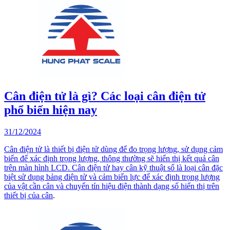
Cân điện tử là gì? Các loại cân điện tử
phổ biến hiện nay
31/12/2024
Cân điện tử là thiết bị điện tử dùng để đo trọng lượng, sử dụng cảm
biến để xác định trọng lượng, thông thường sẽ hiển thị kết quả cân
trên màn hình LCD. Cân điện tử hay cân kỹ thuật số là loại cân đặc
biệt sử dụng bảng điện tử và cảm biến lực để xác định trọng lượng
của vật cần cân và chuyển tín hiệu điện thành dạng số hiển thị trên
thiết bị của
cân
.