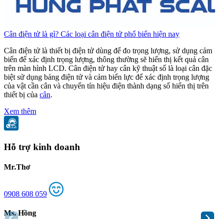
Cân điện tử là gì? Các loại cân điện tử phổ biến hiện nay
C
Cân điện tử là thiết bị điện tử dùng để đo trọng lượng, sử dụng cảm
C
biến để xác định trọng lượng, thông thường sẽ hiển thị kết quả cân
b
trên màn hình LCD. Cân điện tử hay cân kỹ thuật số là loại cân đặc
t
biệt sử dụng bảng điện tử và cảm biến lực để xác định trọng lượng
b
của vật cần cân và chuyển tín hiệu điện thành dạng số hiển thị trên
c
thiết bị của
cân
.
t
Xem thêm
Hỗ trợ kinh doanh
Mr.Thơ
0908 608 059
Ms. Hồng