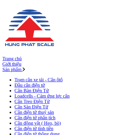
Trang chủ
Giới thiệu
Sản phẩm
Trạm cân xe tải - Cân ôtô
Đầu cân điện tử
Cân Bàn Điện Tử
Loadcells - Cảm ứng lực cân
Cân Treo Điện Tử
Cân Sàn Điện Tử
Cân điện tử thuỷ sản
Cân điện tử phân tích
Cân động vật ( Heo, bò)
Cân điện tử tính tiền
Cân điện tử thông dụng