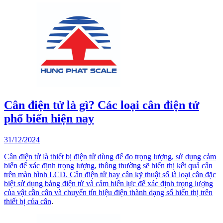
Cân điện tử là gì? Các loại cân điện tử
phổ biến hiện nay
31/12/2024
Cân điện tử là thiết bị điện tử dùng để đo trọng lượng, sử dụng cảm
biến để xác định trọng lượng, thông thường sẽ hiển thị kết quả cân
trên màn hình LCD. Cân điện tử hay cân kỹ thuật số là loại cân đặc
biệt sử dụng bảng điện tử và cảm biến lực để xác định trọng lượng
của vật cần cân và chuyển tín hiệu điện thành dạng số hiển thị trên
thiết bị của
cân
.