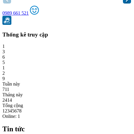
0989 661 521
Thống kê truy cập
1
3
6
5
1
2
9
Tuần này
711
Tháng này
2414
Tổng cộng
12345678
Online: 1
Tin tức