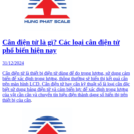
Cân điện tử là gì? Các loại cân điện tử
phổ biến hiện nay
31/12/2024
Cân điện tử là thiết bị điện tử dùng để đo trọng lượng, sử dụng cảm
biến để xác định trọng lượng, thông thường sẽ hiển thị kết quả cân
trên màn hình LCD. Cân điện tử hay cân kỹ thuật số là loại cân đặc
biệt sử dụng bảng điện tử và cảm biến lực để xác định trọng lượng
của vật cần cân và chuyển tín hiệu điện thành dạng số hiển thị trên
thiết bị của
cân
.