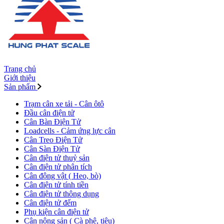
Trang chủ
Giới thiệu
Sản phẩm
Trạm cân xe tải - Cân ôtô
Đầu cân điện tử
Cân Bàn Điện Tử
Loadcells - Cảm ứng lực cân
Cân Treo Điện Tử
Cân Sàn Điện Tử
Cân điện tử thuỷ sản
Cân điện tử phân tích
Cân động vật ( Heo, bò)
Cân điện tử tính tiền
Cân điện tử thông dụng
Cân điện tử đếm
Phụ kiện cân điện tử
Cân nông sản ( Cà phê, tiêu)