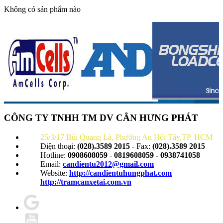
Không có sản phẩm nào
CÔNG TY TNHH TM DV CÂN HƯNG PHÁT
25/3/17 Bùi Quang Là, Phường An Hội Tây,TP. HCM
Điện thoại:
(028).3589 2015
- Fax:
(028).3589 2015
Hotline:
0908608059
-
0819608059 - 0938741058
Email:
candientu2012@gmail.com
Website:
http://candientuhungphat.com
http://tramcanxetai.com.vn