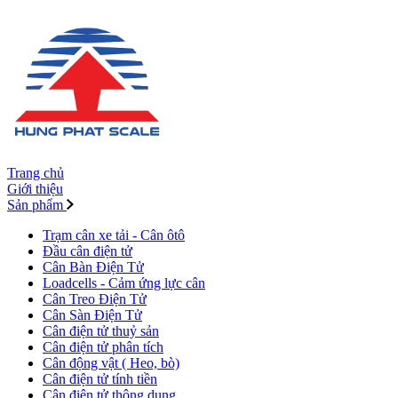
Trang chủ
Giới thiệu
Sản phẩm
Trạm cân xe tải - Cân ôtô
Đầu cân điện tử
Cân Bàn Điện Tử
Loadcells - Cảm ứng lực cân
Cân Treo Điện Tử
Cân Sàn Điện Tử
Cân điện tử thuỷ sản
Cân điện tử phân tích
Cân động vật ( Heo, bò)
Cân điện tử tính tiền
Cân điện tử thông dụng