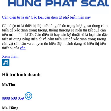
Cân điện tử là gì? Các loại cân điện tử phổ biến hiện nay
C
Cân điện tử là thiết bị điện tử dùng để đo trọng lượng, sử dụng cảm
C
biến để xác định trọng lượng, thông thường sẽ hiển thị kết quả cân
b
trên màn hình LCD. Cân điện tử hay cân kỹ thuật số là loại cân đặc
t
biệt sử dụng bảng điện tử và cảm biến lực để xác định trọng lượng
b
của vật cần cân và chuyển tín hiệu điện thành dạng số hiển thị trên
c
thiết bị của
cân
.
t
Xem thêm
Hỗ trợ kinh doanh
Mr.Thơ
0908 608 059
Ms. Hồng