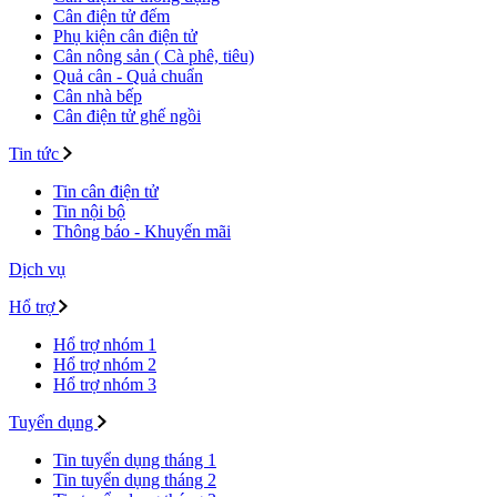
Cân điện tử đếm
Phụ kiện cân điện tử
Cân nông sản ( Cà phê, tiêu)
Quả cân - Quả chuẩn
Cân nhà bếp
Cân điện tử ghế ngồi
Tin tức
Tin cân điện tử
Tin nội bộ
Thông báo - Khuyến mãi
Dịch vụ
Hổ trợ
Hổ trợ nhóm 1
Hổ trợ nhóm 2
Hổ trợ nhóm 3
Tuyển dụng
Tin tuyển dụng tháng 1
Tin tuyển dụng tháng 2