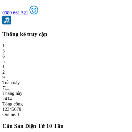
0989 661 521
Thống kê truy cập
1
3
6
5
1
2
9
Tuần này
711
Tháng này
2414
Tổng cộng
12345678
Online: 1
Cân Sàn Điện Tử 10 Tấn