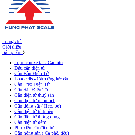
Trang chủ
Giới thiệu
Sản phẩm
Trạm cân xe tải - Cân ôtô
Đầu cân điện tử
Cân Bàn Điện Tử
Loadcells - Cảm ứng lực cân
Cân Treo Điện Tử
Cân Sàn Điện Tử
Cân điện tử thuỷ sản
Cân điện tử phân tích
Cân động vật ( Heo, bò)
Cân điện tử tính tiền
Cân điện tử thông dụng
Cân điện tử đếm
Phụ kiện cân điện tử
Cân nông sản ( Cà phê, tiêu)